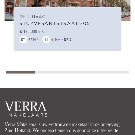
DEN HAAG
STUYVESANTSTRAAT 205
€ 475.000 k.k.
97M²
4 KAMERS
Verra Makelaars is uw vertrouwde makelaar in de omgeving
Zuid Holland. We onderscheiden ons door onze uitgebreide