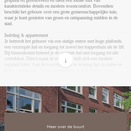
FAQ
gesplitst en gerenoveerd en biedt een ideale mix van
karakteristieke details en modern wooncomfort. Bovendien
Reviews
beschikt het gebouw over een grote gemeenschappelijke tuin,
waar je kunt genieten van groen en ontspanning midden in de
Werken bij
stad.
CONTACT
Indeling & appartement
Je betreedt het gebouw via een statige entree met hoge plafonds,
een verzorgde hal en toegang tot zowel het trappenhuis als de lift.
Den Haag
Bij binnenkomst betreed je de centrale hal met toegang tot alle
vertrekken. Direct naast de entree bevindt zich een modern
Hillegersberg
separaat toilet. Aan de voorzijde van de woning ligt de ruime en
Rotterdam
lichte woonkamer. Grote raampartijen zorgen hier voor veel
daglicht en een prettig uitzicht. Dankzij de ligging op de bovenste
verdieping en aan de rustige achterzijde geniet je hier van
optimale rust en privacy. Grenzend aan de woonkamer bevindt
zich de moderne open keuken. Deze is luxe uitgevoerd en
voorzien van Whirlpool inbouwapparatuur: een
koel-/vriescombinatie, inductiekookplaat, afzuigkap,
combimagnetron/oven en vaatwasser. De keuken biedt veel werk-
en kastruimte en is zo ontworpen dat koken en gezellig samen zijn
naadloos in elkaar overlopen. Aan de achterzijde van het
Meer over de buurt
appartement ligt de slaapkamer, die voldoende ruimte biedt voor