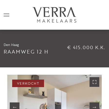
Den Haag
€ 415.000 K.K.
AANBOD
RAAMWEG 12 H
Te koop
Te huur
Shortstay
VERKOCHT
Verkocht
Verhuurd
DIENSTEN