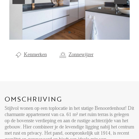
Aanhuur
Aankoop
Beheer
Verhuur
Kenmerken
Zonnewijzer
Verkoop
Nieuwbouw
NIEUWS
OMSCHRIJVING
LOCAL LIFE
Stijlvol wonen op een toplocatie in het statige Benoordenhout! Dit
charmante appartement van ca. 61 m² met ruim terras is gelegen
OVER ONS
op de bovenste verdieping en aan de rustige achterzijde van het
gebouw. Hier combineer je de levendige ligging nabij het centrum
met rust en privacy. Het pand, oorspronkelijk uit 1914, is recent