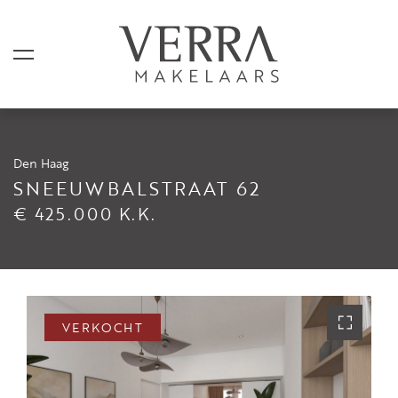
Den Haag
AANBOD
SNEEUWBALSTRAAT 62
€ 425.000 K.K.
Te koop
Te huur
Shortstay
Verkocht
VERKOCHT
Verhuurd
DIENSTEN