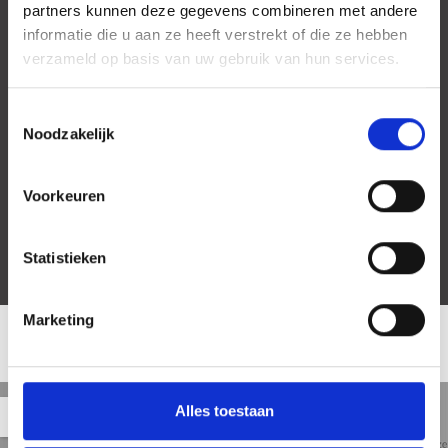
partners kunnen deze gegevens combineren met andere
informatie die u aan ze heeft verstrekt of die ze hebben
verzameld op basis van uw gebruik van hun services.
Toestemmingsselectie
Noodzakelijk
Voorkeuren
Statistieken
Marketing
LOCATIE
Straat
Satelliet
Kaart
Alles toestaan
5 min
10 min
15 min
weergave
weergave
weergave