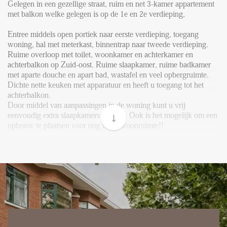
FAQ
Gelegen in een gezellige straat, ruim en net 3-kamer appartement
met balkon welke gelegen is op de 1e en 2e verdieping,
Reviews
Entree middels open portiek naar eerste verdieping, toegang
Werken bij
woning, hal met meterkast, binnentrap naar tweede verdieping.
Ruime overloop met toilet, woonkamer en achterkamer en
CONTACT
achterbalkon op Zuid-oost. Ruime slaapkamer, ruime badkamer
met aparte douche en apart bad, wastafel en veel opbergruimte.
Dichte nette keuken met apparatuur en heeft u toegang tot het
Den Haag
achterbalkon.
Hillegersberg
Door middel van aanpassingen in de woning kunt u vrij
eenvoudig extra slaapkamers creëren. Ook is het mogelijk om een
Rotterdam
opbouw te plaatsen voor nog meer woonruimte!!
Voor de indeling en afmetingen van het appartement verwijzen
wij naar bijgevoegde plattegrond.
Bijzonderheden;
- Woonoppervlakte ca 115m², gemeten conform NEN 2580;
- Dubbel glas;
- Gelegen op eeuwigdurend afgekochte erfpachtgrond;
- Verwarming en warm water middels CV-combiketel;
- Actieve Vereniging van eigenaren;