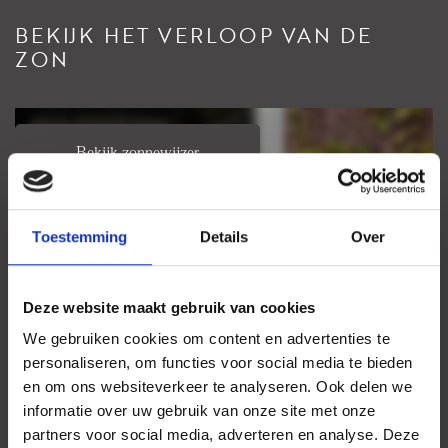
instruction does not completely exclude differences in
BEKIJK HET VERLOOP VAN DE
measurement outcomes, for example due to interpretation
ZON
differences, rounding, or limitations in performing the
measurement.
This information has been compiled by us with due care.
However, we accept no liability for any incompleteness,
Bekijk zonnewijzer
inaccuracy, or otherwise, nor for the consequences thereof.
Uw browser ondersteunt geen WebGL
Toestemming
Details
Over
Deze website maakt gebruik van cookies
We gebruiken cookies om content en advertenties te
personaliseren, om functies voor social media te bieden
en om ons websiteverkeer te analyseren. Ook delen we
informatie over uw gebruik van onze site met onze
partners voor social media, adverteren en analyse. Deze