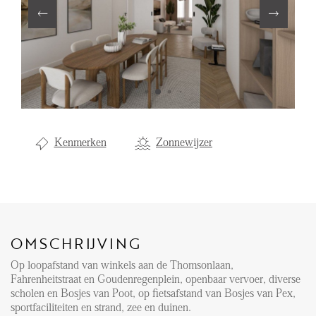
Aanhuur
Aankoop
Beheer
Verhuur
Verkoop
Kenmerken
Zonnewijzer
Nieuwbouw
NIEUWS
LOCAL LIFE
OMSCHRIJVING
Op loopafstand van winkels aan de Thomsonlaan,
OVER ONS
Fahrenheitstraat en Goudenregenplein, openbaar vervoer, diverse
scholen en Bosjes van Poot, op fietsafstand van Bosjes van Pex,
sportfaciliteiten en strand, zee en duinen.