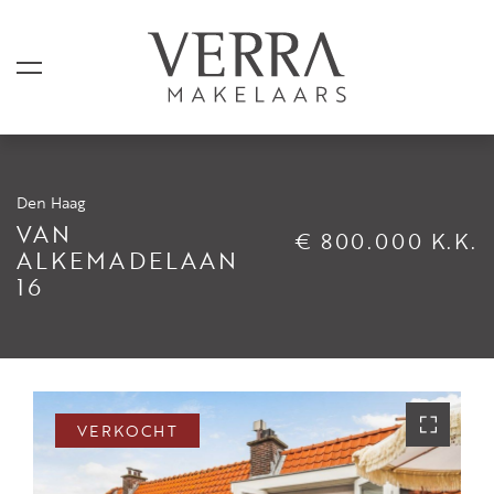
Den Haag
AANBOD
VAN
€ 800.000 K.K.
ALKEMADELAAN
16
Te koop
Te huur
Shortstay
Verkocht
VERKOCHT
Verhuurd
DIENSTEN