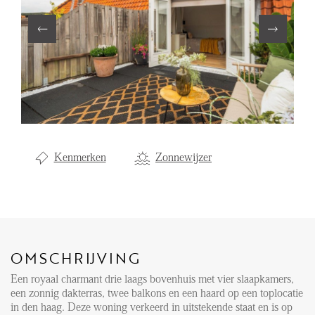
Aanhuur
Aankoop
Beheer
Verhuur
Verkoop
Nieuwbouw
Kenmerken
Zonnewijzer
NIEUWS
LOCAL LIFE
OMSCHRIJVING
OVER ONS
Een royaal charmant drie laags bovenhuis met vier slaapkamers,
een zonnig dakterras, twee balkons en een haard op een toplocatie
in den haag. Deze woning verkeerd in uitstekende staat en is op