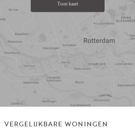
- Monthly owners' association contribution of €51.
Toon kaart
- Freehold property
- Non-owner-occupied, age, and asbestos clauses apply
- Available immediately
Reistijd
Voorzieningen
VERGELIJKBARE WONINGEN