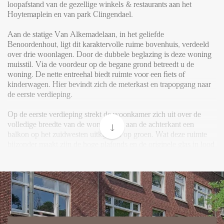
FAQ
loopafstand van de gezellige winkels & restaurants aan het
Hoytemaplein en van park Clingendael.
Reviews
Werken bij
Aan de statige Van Alkemadelaan, in het geliefde
Benoordenhout, ligt dit karaktervolle ruime bovenhuis, verdeeld
CONTACT
over drie woonlagen. Door de dubbele beglazing is deze woning
muisstil. Via de voordeur op de begane grond betreedt u de
woning. De nette entreehal biedt ruimte voor een fiets of
Den Haag
kinderwagen. Hier bevindt zich de meterkast en trapopgang naar
de eerste verdieping.
Hillegersberg
Op de eerste verdieping strekt de woonkamer zich uit over de
Rotterdam
volledige breedte van de woning met aan de achterkant een
balkon op het zuidwesten uitkijkend op groen. Wat deze ruimte
bijzonder maakt zijn de hoge plafonds en de originele glas in lood
schuifdeuren, waarmee de kamer eenvoudig opgedeeld kan
worden in een aparte zitkamer en eetkamer. Deze verdieping is
voorzien van een eikenhouten laminaatvloer, vier inbouwkasten
en twee prachtige originele schouwen. De half open keuken aan
de voorzijde kijkt uit op de van Alkemadelaan. Een apart toilet en
een zeer ruime overloop maken deze verdieping compleet.