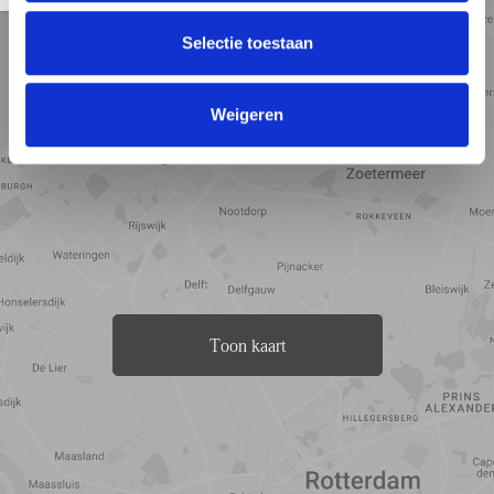
bedrooms are located at the front. In the middle is the second large
weergave
weergave
weergave
bathroom. This is equipped with a very spacious jacuzzi, walk-in
Selectie toestaan
shower and is decorated with beautiful Italian tiles. In addition, the
floor is equipped with underfloor heating. There is also a separate
room for the recently replaced central heating boiler (2021).
Weigeren
Do you also want to live in this beautifully maintained family
home with many spacious bedrooms, beautiful authentic details
and a large front and back garden in a good location in the
Bomenbuurt? Please contact our office and we will make an
appointment for a private showing.
Particularities:
• Own ground
• Energy label B
• Roof insulation
Toon kaart
• Central heating boiler from 2021
• Double glazing has been installed throughout
• Electricity board has recently been replaced
• Painting outside is recently done
• Well situated on the sun (south east front, north west rear)
• Close to shops
• In between the beach and city center