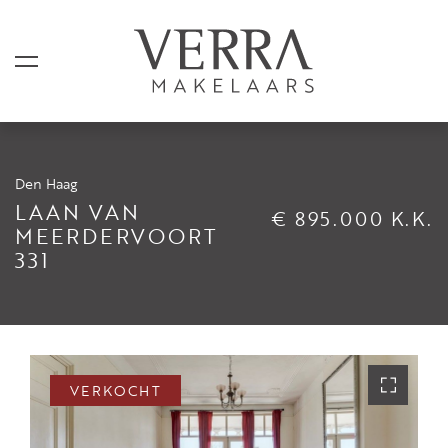
Den Haag
AANBOD
LAAN VAN
€ 895.000 K.K.
MEERDERVOORT
331
Te koop
Te huur
Shortstay
Verkocht
VERKOCHT
Verhuurd
DIENSTEN