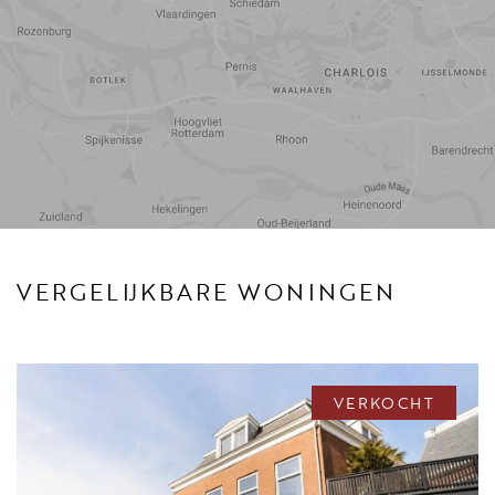
• Street parking
• Walking distance to the European School
• Close to the International School of The Hague
• Close to several Embassies and International organization
• Parquet and wooden flooring
• Beautiful original decorative features
• Availability: immediately
Reistijd
Voorzieningen
VERGELIJKBARE WONINGEN
VERKOCHT