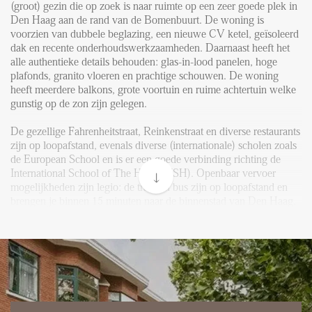
FAQ
(groot) gezin die op zoek is naar ruimte op een zeer goede plek in
Den Haag aan de rand van de Bomenbuurt. De woning is
Reviews
voorzien van dubbele beglazing, een nieuwe CV ketel, geïsoleerd
Werken bij
dak en recente onderhoudswerkzaamheden. Daarnaast heeft het
alle authentieke details behouden: glas-in-lood panelen, hoge
CONTACT
plafonds, granito vloeren en prachtige schouwen. De woning
heeft meerdere balkons, grote voortuin en ruime achtertuin welke
gunstig op de zon zijn gelegen.
Den Haag
De gezellige Fahrenheitstraat, Reinkenstraat en diverse restaurants
Hillegersberg
zijn op loopafstand, evenals diverse (internationale) scholen zoals
de European School en is er een goede verbinding richting de
Rotterdam
International School of The Hague (ISH). Openbaar vervoer
mogelijkheden zijn legio: de tram en bus zijn op loopafstand en
brengen je binnen 15 minuten naar de binnenstad van Den Haag.
De duinen en het strand zijn op 10 minuten fietsafstand. Kortom,
een fantastische gezinswoning op een zeer goede locatie.
Indeling:
Entree, ruime hal met prachtige granito vloer en glas-in-lood
deuren. Entree naar de zeer royale woon- en eetkamer ensuite. De
authentieke schuifdeuren zijn voorzien van goed bewaarde glas-