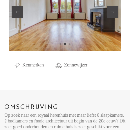
Aanhuur
Aankoop
Beheer
Verhuur
Verkoop
Nieuwbouw
Kenmerken
Zonnewijzer
NIEUWS
LOCAL LIFE
OMSCHRIJVING
OVER ONS
Op zoek naar een royaal herenhuis met maar liefst 6 slaapkamers,
2 badkamers en fraaie architectuur uit begin van de 20e eeuw? Dit
zeer goed onderhouden en ruime huis is zeer geschikt voor een