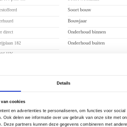
stoffeerd
Soort bouw
erhuurd
Bouwjaar
r direct
Onderhoud binnen
rijplaan 182
Onderhoud buiten
285 HX
jswijk
 INHOUD
INDELING
Details
a. 136m²
Aantal kamers
a. 163m²
Aantal slaapkamers
 van cookies
ent en advertenties te personaliseren, om functies voor social
a. 350m³
Aantal verdiepingen
. Ook delen we informatie over uw gebruik van onze site met on
BUITENRUIMTE
e. Deze partners kunnen deze gegevens combineren met andere i