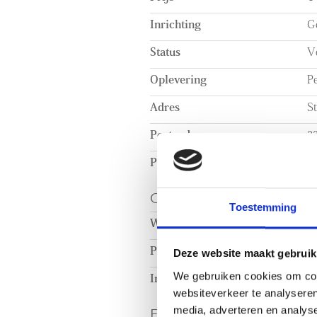
Inrichting
Ge
Status
V
Oplevering
Pe
Adres
St
Postcode
2
Plaats
Ri
OPPERVLAKTEN EN
Toestemming
Woonoppervlakte
c
Perceeloppervlakte
c
Deze website maakt gebruik
We gebruiken cookies om cont
Inhoud
c
websiteverkeer te analyseren
ENERGIE
media, adverteren en analys