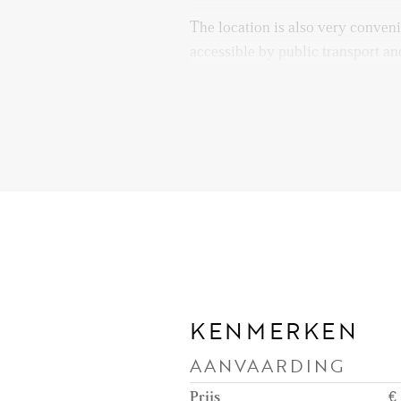
The location is also very conveni
accessible by public transport an
family home is only 2 kilometer
shopping mall, which offers a wid
supermarkets, restaurants, and co
Layout
Through the front garden, you en
ample space for a wardrobe and a 
The bright and spacious living ro
under-stairs storage closet. The 
into the open kitchen, which is 
KENMERKEN
built-in appliances. The kitchen
AANVAARDING
fridge with freezer, oven, microw
and extractor hood.
Prijs
€ 