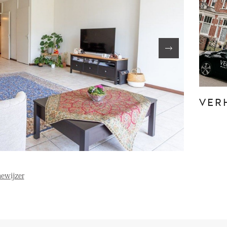
FE
OVER ONS
S
FAQ
Reviews
VER
Werken bij
T
ewijzer