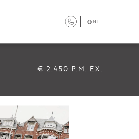
NL
DIENSTEN
€ 2.450 P.M. EX.
Aanhuur
Aankoop
Beheer
Verhuur
Verkoop
Nieuwbouw