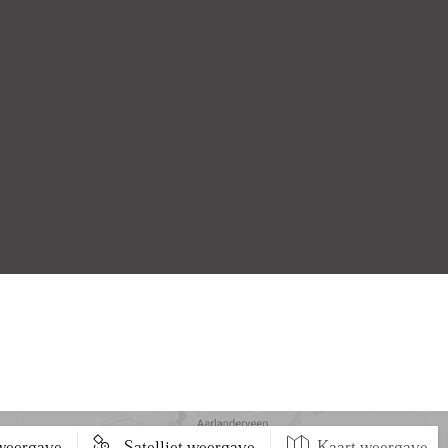
 weergave
Satelliet weergave
Kaart weergave