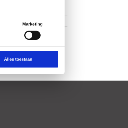
Aan park, In woonwijk
Achtertuin, Voortuin
Marketing
Oost, 5m², 500×100cm
Alles toestaan