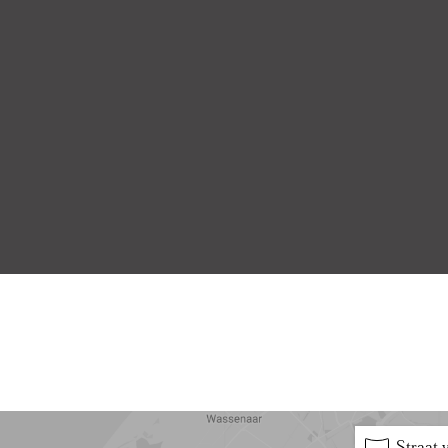
5 min
10 min
15 min
Straat