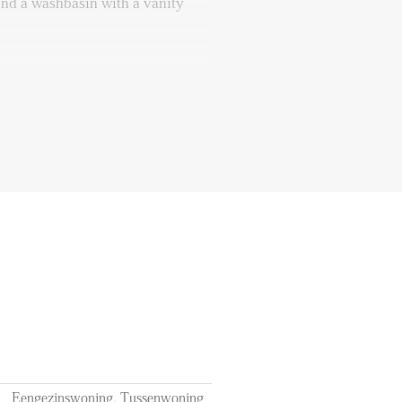
 and a washbasin with a vanity
s third bedroom at the front. At
 rooftop terrace where you can
ace. A connection for a washing
or.
f 12 months
f 24 months
ts of utilities, TV, and internet
hed
Eengezinswoning, Tussenwoning