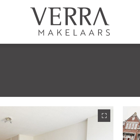
AANBOD
Te koop
Te huur
N
Shortstay
Nieuwbouw
Verkocht
Verhuurd