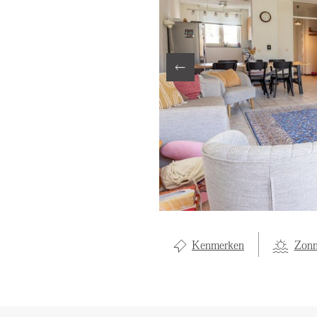
LOCAL LI
OVER ON
CONTAC
Kenmerken
Zonn