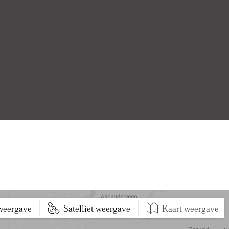
dt zich de eerste ruime
t en voorzien van een grote
uimte. De naastgelegen moderne
ewerkt en uitgerust met een
 een tweede toilet en een
vanaf de ruime overloop toegang
mer, momenteel ingericht met een
deaal als logeerkamer of
ze slaapkamer bevindt zich de
ns uitstekend kan dienen als
. Op deze verdieping bevinden
amer met douche en
 weergave
Satelliet weergave
Kaart weergave
evenals een separaat washok met