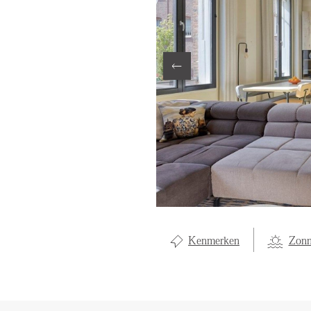
LOCAL LI
OVER ON
CONTAC
Kenmerken
Zonn