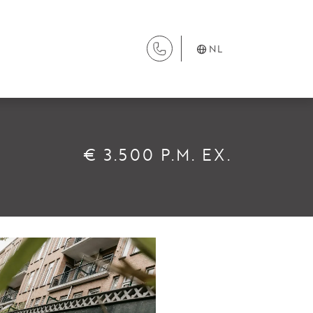
NL
DIENSTEN
€ 3.500 P.M. EX.
Aanhuur
Aankoop
Beheer
Verhuur
Verkoop
Nieuwbouw