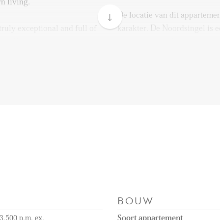
n living.
De locatie van dit appartemen
truly exceptional and full of
karakter. De Noordsingel is 
e of Rotterdam’s most
iconische singels van Rotter
At “Tuin van Noord,” you will
woont u in een afgesloten, p
onment, creating an
voor een ongekende rust en ve
and privacy in the city center.
Op loopafstand vindt u de Zw
l find the trendy Zwaanshals
boetiekjes, speciaalzaken en 
boutiques, specialty shops,
naar rust in uw eigen “binne
e looking for peace and quiet
stad, hier heeft u het beste v
 lively energy of the city,
oth worlds.
Voor food lovers is dit een a
vindt u de foodhal Station B
te prime location. Within
Oasis en de wekelijkse Rott
Foodhall Station Bergweg,
Noorderplein. Ook de populai
BOUW
 the weekly Rotterdamse
en restaurants zoals FG Rest
lar Hofbogen area, home to a
hoek. Toe aan een wandeling?
3.500 p.m. ex.
Soort appartement