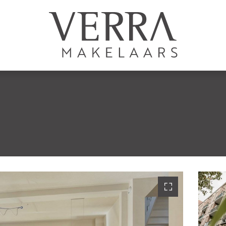
AANBOD
Te koop
Te huur
N
Shortstay
Nieuwbouw
Verkocht
Verhuurd