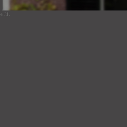
us entrance of the complex,
verwelkomd in een royale hal
s hallway. Through the
voordeur de royale woonkamer
WebGL
 spacious living room, where
raampartijen geniet van een 
ndance of natural light and
lichtinval en een prachtig ui
urroundings. The living room
De woonkamer beschikt over 
ea and an adjoining dining
aangrenzend eetgedeelte met 
De moderne open keuken is v
fully equipped with high-
waaronder een inductiekookpl
uction cooktop, combination
vriezer, vaatwasser, veel ka
washer, ample cabinet space,
direct kokend water.
boiling water.
Grenzend aan de woonkamer li
 spacious hallway connecting
verdiepingen met elkaar verb
 features a separate toilet and
een separaat toilet en twee pr
closets.
Eerste verdieping