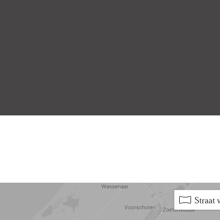
Op de eerste verdieping bevin
 spacious bedroom, stylishly
slaapkamer, stijlvol ingerich
rge wardrobe offering ample
kledingkast met volop bergr
edroom is the modern
badkamer is hoogwaardig afg
dard and fitted with a double
dubbele wastafel met meubel,
a luxurious rain shower.
comfortabele regendouche.
Tweede verdieping
 a spacious landing, which
De tweede verdieping biedt 
ized bedroom, currently
tot de tweede royale slaapka
esk, making it ideal as a
tweepersoonsbed en bureau, i
ent to this bedroom is the
werkruimte. Grenzend aan de
fectly function as a quiet
derde slaapkamer, die evenee
oor also features a second
rustige werk- of hobbyruimte
and vanity unit with mirror,
zich tevens een tweede badk
5 min
10 min
15 min
Straat
om with washing machine..
wastafelmeubel met spiegel, 