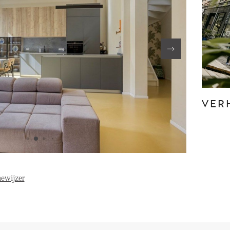
FE
OVER ONS
S
FAQ
Reviews
VER
Werken bij
T
ewijzer