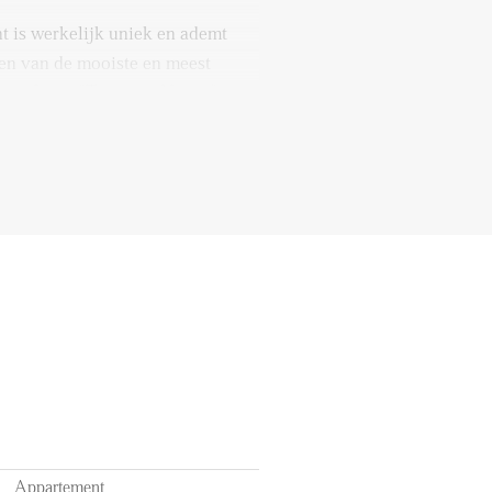
t is werkelijk uniek en ademt
een van de mooiste en meest
dam. In de “Tuin van Noord”
arkachtige omgeving, wat zorgt
iligheid in het hart van de stad.
aanshals met zijn gezellige
galeries. Of u nu op zoek bent
ntuin” of de dynamiek van de
an beide werelden.
bsolute toplocatie. Op loopafstand
ergweg, Man Met Bril Koffie,
erdamse Oogstmarkt op het
re Hofbogen, met diverse bars
aurant en Bird, liggen om de
 De singels en het nabijgelegen
Appartement