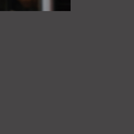
. Daarna betreedt u via de eigen
, die dankzij de grote
uitzonderlijke hoeveelheid
tzicht op de historische omgeving.
een ruime zithoek en een
een ruime eettafel.
an alle gemakken voorzien,
aat, combi-oven, koelkast,
struimte en een Quooker voor
gt een ruime hal die de drie
indt. Hier bevinden zich tevens
aktische trapkasten.