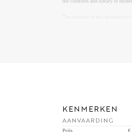
the comforts and luxury of moder
The location of this apartment is 
character. The Noordsingel is on
beautiful and iconic waterways. 
live in a secure, park-like envir
unparalleled sense of tranquility 
Within walking distance, you wil
district, known for its charming 
and art galleries. Whether you ar
in your own “inner garden” or the
this location offers the best of b
For food lovers, this is an absolu
KENMERKEN
walking distance, you will find 
AANVAARDING
Man Met Bril Coffee, Oasis, and
Oogst farmers’ market. The popu
Prijs
€ 