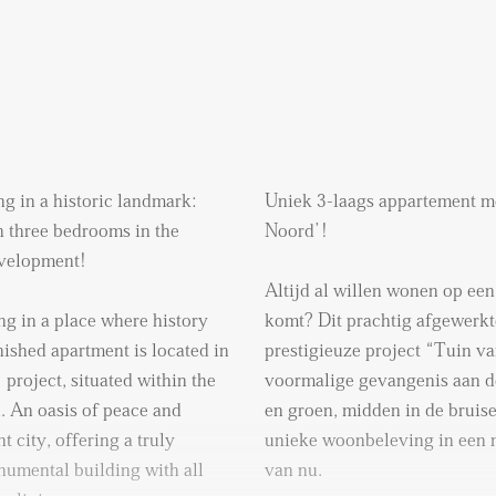
g in a historic landmark:
Uniek 3-laags appartement me
h three bedrooms in the
Noord’!
evelopment!
Altijd al willen wonen op een
g in a place where history
komt? Dit prachtig afgewerkt
nished apartment is located in
prestigieuze project “Tuin v
project, situated within the
voormalige gevangenis aan d
. An oasis of peace and
en groen, midden in de bruise
t city, offering a truly
unieke woonbeleving in een 
numental building with all
van nu.