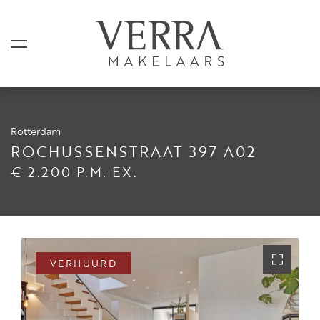
Rotterdam
AANBOD
ROCHUSSENSTRAAT 397 A02
€ 2.200 P.M. EX.
Te koop
Te huur
Shortstay
Verkocht
VERHUURD
Verhuurd
DIENSTEN