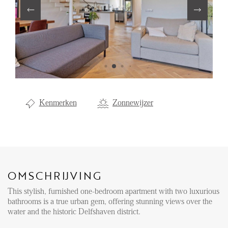
Aanhuur
Aankoop
Beheer
Verhuur
Verkoop
Kenmerken
Zonnewijzer
Nieuwbouw
NIEUWS
LOCAL LIFE
OMSCHRIJVING
This stylish, furnished one-bedroom apartment with two luxurious
OVER ONS
bathrooms is a true urban gem, offering stunning views over the
water and the historic Delfshaven district.