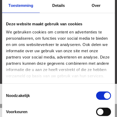
Toestemming
Details
Over
Deze website maakt gebruik van cookies
We gebruiken cookies om content en advertenties te
personaliseren, om functies voor social media te bieden
en om ons websiteverkeer te analyseren. Ook delen we
informatie over uw gebruik van onze site met onze
partners voor social media, adverteren en analyse. Deze
partners kunnen deze gegevens combineren met andere
informatie die u aan ze heeft verstrekt of die ze hebben
verzameld op basis van uw gebruik van hun services.
Toestemmingsselectie
Noodzakelijk
LOCATIE
Straat
Satelliet
Kaart
5 min
10 min
15 min
Voorkeuren
weergave
weergave
weergave