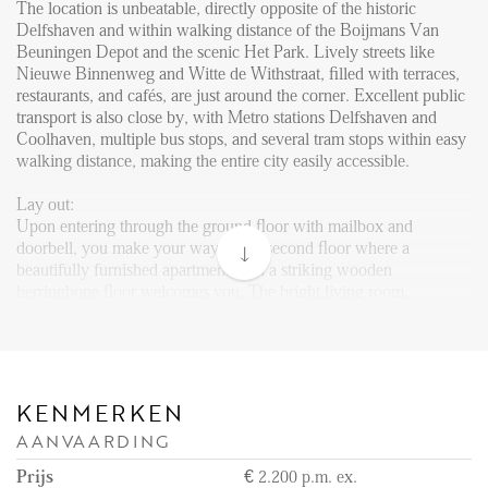
FAQ
The location is unbeatable, directly opposite of the historic
Delfshaven and within walking distance of the Boijmans Van
Reviews
Beuningen Depot and the scenic Het Park. Lively streets like
Nieuwe Binnenweg and Witte de Withstraat, filled with terraces,
Werken bij
restaurants, and cafés, are just around the corner. Excellent public
transport is also close by, with Metro stations Delfshaven and
CONTACT
Coolhaven, multiple bus stops, and several tram stops within easy
walking distance, making the entire city easily accessible.
Den Haag
Lay out:
Hillegersberg
Upon entering through the ground floor with mailbox and
doorbell, you make your way to the second floor where a
Rotterdam
beautifully furnished apartment with a striking wooden
herringbone floor welcomes you. The bright living room,
complete with a comfortable corner sofa and a TV cabinet, flows
seamlessly into the spacious dining area, creating a stylish and
inviting atmosphere. The open kitchen is fully equipped with an
induction cooktop, built-in extractor, refrigerator, freezer, combi
oven, dishwasher and ample storage space, while directly adjacent
KENMERKEN
a practical home office with desk and drawers is set behind a glass
AANVAARDING
partition, ideal for working from home. On the same floor you
will also find a modern bathroom with a walk-in shower,
Prijs
€ 2.200 p.m. ex.
washbasin with drawers and a washing machine.