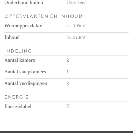
Onderhoud buiten
Uitstekend
* Balcony with a stunning view;
* Furnished (luxurious) condition.
OPPERVLAKTEN EN INHOUD
Woonoppervlakte
ca. 105m²
Inhoud
ca. 273m³
INDELING
Aantal kamers
2
Aantal slaapkamers
1
Aantal verdiepingen
2
ENERGIE
Energielabel
B