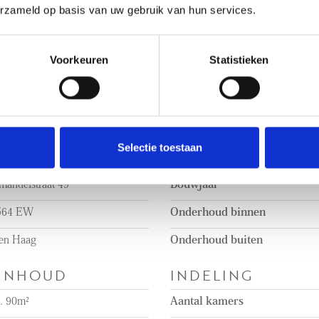
erzameld op basis van uw gebruik van hun services.
- Project notary: Matzinger 
ontbreken
- Asbestos, age, and non-oc
- List of items and questionn
Voorkeuren
Statistieken
n rechten worden ontleend.
No rights can be derived from
BOUW
erkocht
Soort appartement
Selectie toestaan
 overleg
Soort bouw
mandelstraat 49
Bouwjaar
564 EW
Onderhoud binnen
en Haag
Onderhoud buiten
 INHOUD
INDELING
a. 90m²
Aantal kamers