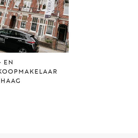
CONTACT
Den Haag
Hillegersberg
- EN
Rotterdam
KOOPMAKELAAR
 HAAG