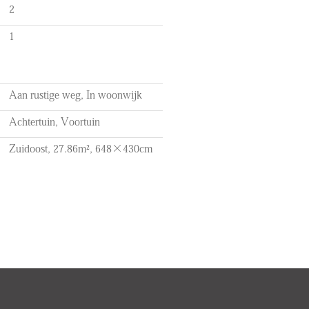
2
1
Aan rustige weg, In woonwijk
Achtertuin, Voortuin
Zuidoost, 27.86m², 648×430cm