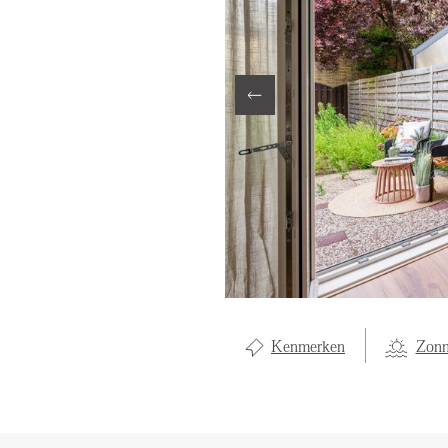
LOCAL LI
OVER ON
CONTAC
Kenmerken
Zonn