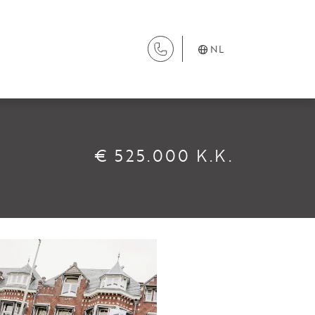
NL
DIENSTEN
€ 525.000 K.K.
Aanhuur
Aankoop
Beheer
Verhuur
Verkoop
Nieuwbouw