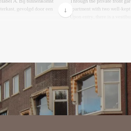
elabel A. Bij binnenkomst
Through the private front gar
eterkast, gevolgd door een
apartment with two well-kept
Upon entry, there is a vestib
followed by a door leading to
een slaapkamer met praktische
araat toilet, een trapkast en
To the left, you'll find a bedr
 een douche,
wardrobe. Further down the hal
ignradiator.
closet under the stairs, and 
shower, vanity unit, and a lar
uit de hal als onderling
bevindt zich de woonkamer
The en suite rooms are acces
De eetkamer met open keuken
internally. At the front is t
ikbaar via de karakteristieke
and original fireplace. The d
nkeerd door vaste kasten.
located at the rear and can be
gemakken voorzien: een
stained-glass sliding doors, f
ven en koel-vriescombinatie.
The modern kitchen is fully 
 heb je toegang tot de diepe
induction cooktop, oven, and