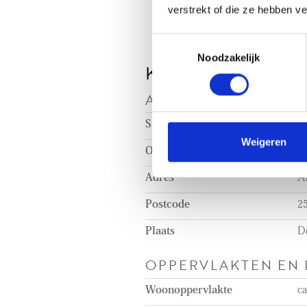
verstrekt of die ze hebben v
toepassing
- Lijst van zaken en vragenlijst 
Toestemmingsselectie
Noodzakelijk
KENMERKEN
Aan deze advertentie kunnen gee
AANVAARDING
Status
V
Weigeren
Oplevering
In
Adres
A
Postcode
2
Plaats
D
OPPERVLAKTEN EN
Woonoppervlakte
c