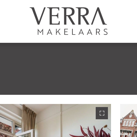
AANBOD
Te koop
Te huur
N
Shortstay
Nieuwbouw
Verkocht
Verhuurd