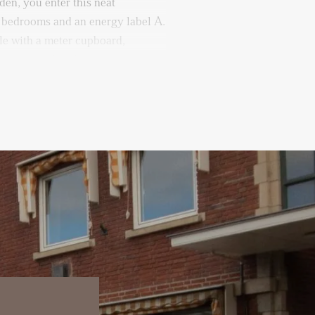
den, you enter this neat
 bedrooms and an energy label A.
ule with a meter cupboard,
 the central hallway.
oom with a practical built-in
l are a separate toilet, a storage
a tidy bathroom equipped with a
ge designer radiator.
sible both from the hallway and
he living room with a bay window
ining room with open kitchen is
 reached via characteristic
lanked by built-in cabinets.
equipped with a dishwasher,
 fridge-freezer combination.