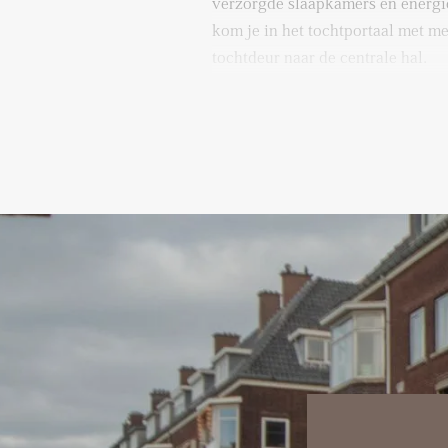
verzorgde slaapkamers en energi
kom je in het tochtportaal met m
tochtdeur naar de centrale hal.
Aan de linkerzijde bevindt zich 
inbouwkast. Verder zijn er een sep
een nette badkamer voorzien van
badkamermeubel en een grote des
De kamers en suite zijn zowel van
toegankelijk. Aan de voorzijde 
met erker en originele schouw. 
ligt aan de achterzijde en is bere
glas-in-lood schuifdeuren, gefla
De moderne keuken is van alle 
vaatwasser, inductiekookplaat, o
Via een grote openslaande deuren