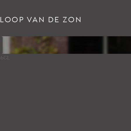
RLOOP VAN DE ZON
WebGL