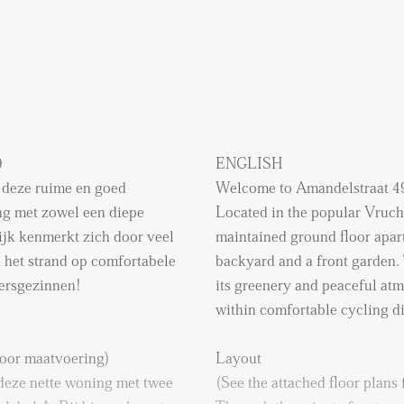
9
ENGLISH
t deze ruime en goed
Welcome to Amandelstraat 4
g met zowel een diepe
Located in the popular Vrucht
ijk kenmerkt zich door veel
maintained ground floor apar
jl het strand op comfortabele
backyard and a front garden
rtersgezinnen!
its greenery and peaceful atm
within comfortable cycling dis
voor maatvoering)
Layout
 deze nette woning met twee
(See the attached floor plans