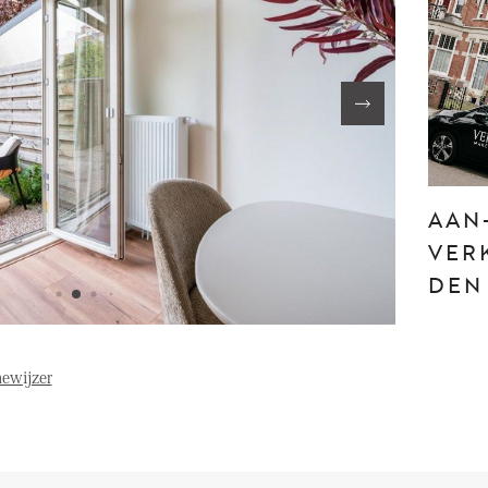
FE
OVER ONS
S
FAQ
Reviews
AAN
Werken bij
T
VER
DEN
ewijzer