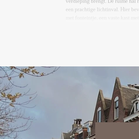
verdieping brengt. De ruime hal 
een prachtige lichtinval. Hier be
met fonteintje, een vaste kast me
wasmachineaansluiting en opstelp
De voormalige kamer en suite vor
leefruimte met hoge gestuukte pla
aan zowel de voor- als achterzijd
mooi op aan en is uitgerust met
vaatwasser, oven, 6 pits gasfornu
en vriezer —een fijne plek voor 
Aan de achterzijde ligt een royal
toegang tot het ruime dakterras 
dakterras is groot genoeg voor ee
voor warme zomeravonden. Aan d
nog twee slaapkamers, ideaal als 
logeerkamer. De luxe badkamer li
van vloerverwarming, een ligbad