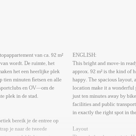
r topappartement van ca. 92 m²
ENGLISH:
 van wordt. De ruimte, het
This bright and move-in read
 maken het een heerlijke plek
approx. 92 m² is the kind of 
 tien minuten fietsen en alle
happy. The spacious layout, a
 sportclubs en OV—om de
location make it a wonderful 
ste plek in de stad.
just ten minutes away by bik
facilities and public transpo
in exactly the right spot in the
rtiek bereik je de entree op
trap je naar de tweede
Layout