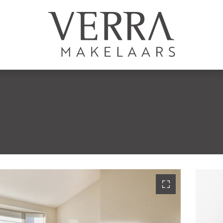
AANBOD
Te koop
Te huur
N
Shortstay
Nieuwbouw
Verkocht
Verhuurd