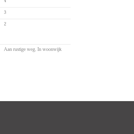
4
tion (VvE), contribution €95 per
3
2
ply due to the construction year
 this advertisement.
Aan rustige weg, In woonwijk