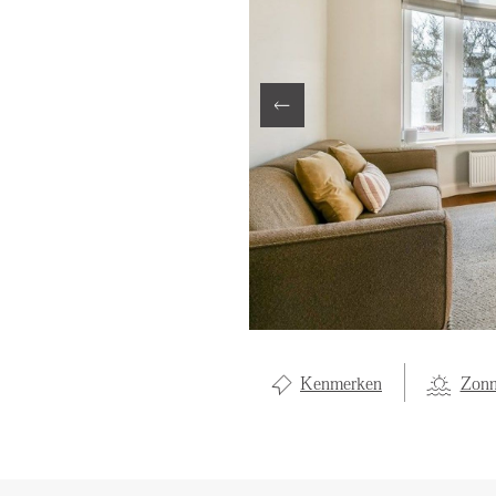
LOCAL LI
OVER ON
CONTAC
Kenmerken
Zonn