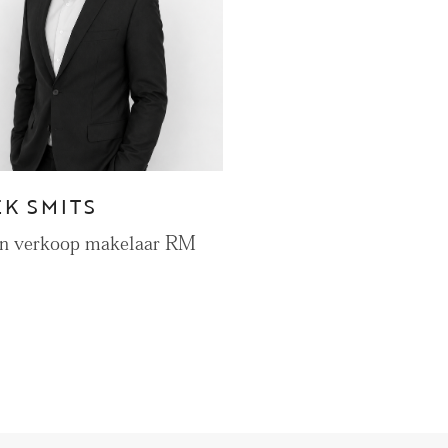
CONTACT
Den Haag
Hillegersberg
EK SMITS
Rotterdam
en verkoop makelaar RM