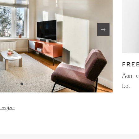
FE
OVER ONS
S
FAQ
Reviews
FRE
Werken bij
T
Aan- 
i.o.
ewijzer