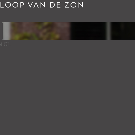
RLOOP VAN DE ZON
WebGL