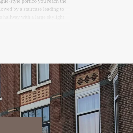
ague-style portico you reach the
ollowed by a staircase leading to
s hallway with a large skylight
ght. Here you’ll find the modern
t-in storage cupboard with space
the central heating system.
om offers a bright and inviting
eilings and pleasant views at
open kitchen connects seamlessly
in dishwasher, oven, 6 burner gas
erator and freezer—perfect for
room with direct access to the
 terrace. The terrace is large
nge set, ideal for warm summer
 find two additional bedrooms,
ldren’s room or guest room. The