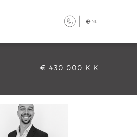
NL
DIENSTEN
€ 430.000 K.K.
Aanhuur
Aankoop
Beheer
Verhuur
Verkoop
Nieuwbouw