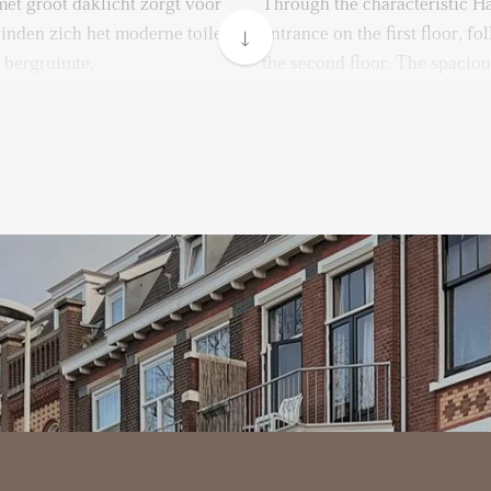
met groot daklicht zorgt voor
Through the characteristic H
vinden zich het moderne toilet
entrance on the first floor, f
t bergruimte,
the second floor. The spaciou
laats van de cv ketel.
brings in beautiful natural li
mt een sfeervolle en lichte
toilet with washbasin, a buil
fonds en een prettig uitzicht
for the washing machine, and 
e. De open keuken sluit hier
The former en suite living ro
 onder meer een ingebouwde
living space, high plastered c
is, koffiemachine, koelkast
both the front and rear. The 
wie graag kookt.
and is equipped with a built 
e slaapkamer met directe
stove, coffee machine, refrig
op het noordwesten. Het
anyone who enjoys cooking.
n fijne lounge set, ideaal
At the rear is a generous bed
e voorzijde bevinden zich
spacious northwest facing roof
werk-, kinder- of
enough for a comfortable lou
gt centraal en is voorzien
evenings. At the front you’ll
, inloopdouche en dubbele
perfect as a home office, chi