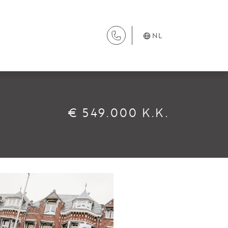
NL
DIENSTEN
€ 549.000 K.K.
Aanhuur
Aankoop
Beheer
Verhuur
Verkoop
Nieuwbouw