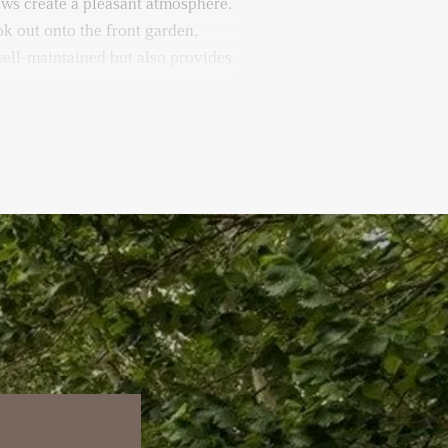
ows create a pleasant atmosphere.
k out onto the front garden,
well-maintained but also provides
ssly into the modern kitchen,
kitchen offers plenty of
 and fitted with built-in
on hob with integrated extractor,
A perfect place to cook with
with your guests or family in the
 you will find two comfortable
ccess to the back garden. The
ugh for a large bed and
m is ideal as a guest room,