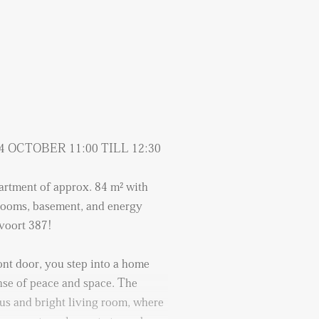
OCTOBER 11:00 TILL 12:30
rtment of approx. 84 m² with
rooms, basement, and energy
voort 387!
ont door, you step into a home
nse of peace and space. The
us and bright living room, where