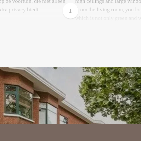
p de voortuin, die niet alleen
high ceilings and large wind
xtra privacy biedt.
From the living room, you loo
which is not only green and 
binding met de moderne
extra privacy.
 voorzien. De keuken biedt
fgewerkt en voorzien van
The living room flows seamle
ctiekookplaat met
which is fully equipped. The 
 en combi-oven. Hier kook je
workspace, is neatly finished,
udt met je gasten of familie in
appliances such as an inducti
dishwasher, and combi-oven. 
ease while staying connected 
g bevinden zich twee
living room.
iden toegang geven tot de
er is ruim genoeg voor een
At the rear of the apartment,
aapkamer is ideaal als
bedrooms, both with direct a
erkamer.
main bedroom is spacious eno
wardrobes. The second bedroo