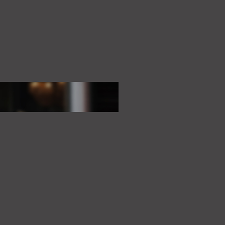
 €120.70
hold)
nd age clauses apply
n, can be quick
r office and we will gladly
 this advertisement.