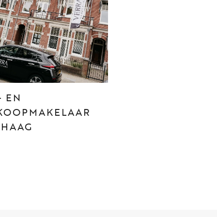
CONTACT
Den Haag
Hillegersberg
- EN
Rotterdam
KOOPMAKELAAR
 HAAG