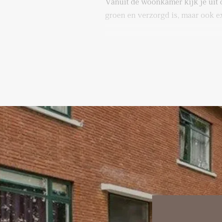
Vanuit de woonkamer kijk je uit o
groen en verzorgd is, maar ook e
De woonkamer staat in open ver
keuken, die van alle gemakken is
voldoende werkruimte, is strak a
inbouwapparatuur zoals een indu
ingebouwde afzuiger, vaatwasser
met plezier, terwijl je contact ho
de woonkamer.
Aan de achterzijde van de wonin
comfortabele slaapkamers die be
achtertuin. De grootste slaapkam
groot bed en kasten. De tweede sl
logeerkamer, werkruimte of kind