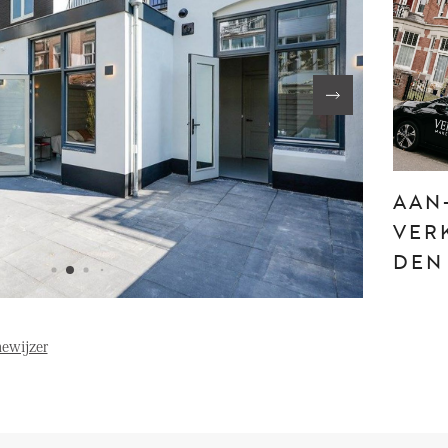
FE
OVER ONS
S
FAQ
Reviews
AAN
Werken bij
T
VER
DEN
ewijzer