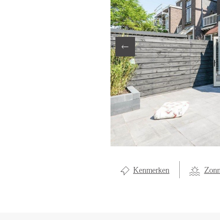
LOCAL LI
OVER ON
CONTAC
Kenmerken
Zonn