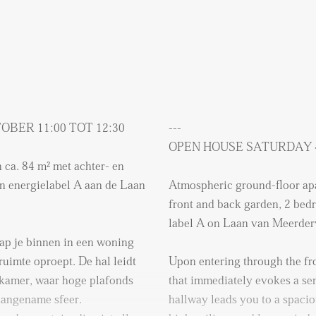
BER 11:00 TOT 12:30
---
OPEN HOUSE SATURDAY 4 
 ca. 84 m² met achter- en
en energielabel A aan de Laan
Atmospheric ground-floor apa
front and back garden, 2 bed
label A on Laan van Meerder
ap je binnen in een woning
ruimte oproept. De hal leidt
Upon entering through the fr
nkamer, waar hoge plafonds
that immediately evokes a se
aangename sfeer.
hallway leads you to a spacio