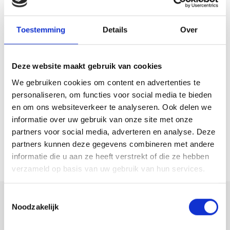
Toestemming
Details
Over
DEN HAAG
Deze website maakt gebruik van cookies
BATJANSTRAAT 6
We gebruiken cookies om content en advertenties te
€ 2.850 p.m. ex.
personaliseren, om functies voor social media te bieden
2
GESTOFFEERD
PER DIRECT
en om ons websiteverkeer te analyseren. Ook delen we
informatie over uw gebruik van onze site met onze
partners voor social media, adverteren en analyse. Deze
partners kunnen deze gegevens combineren met andere
informatie die u aan ze heeft verstrekt of die ze hebben
verzameld op basis van uw gebruik van hun services.
Toestemmingsselectie
DEN HAAG
Noodzakelijk