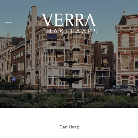
AANBOD
Te koop
Te huur
Shortstay
Verkocht
Verhuurd
Den Haag
DIENSTEN