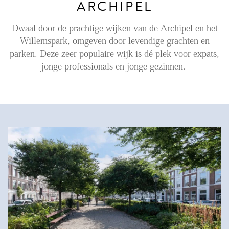
ARCHIPEL
Aanhuur
Dwaal door de prachtige wijken van de Archipel en het
Aankoop
Willemspark, omgeven door levendige grachten en
parken. Deze zeer populaire wijk is dé plek voor expats,
Beheer
jonge professionals en jonge gezinnen.
Verhuur
Verkoop
Nieuwbouw
NIEUWS
LOCAL LIFE
OVER ONS