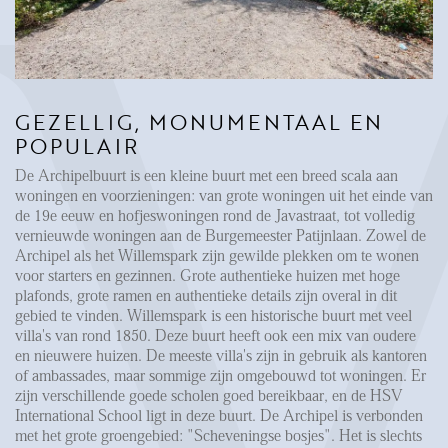
FAQ
Reviews
Werken bij
CONTACT
GEZELLIG, MONUMENTAAL EN
POPULAIR
Den Haag
De Archipelbuurt is een kleine buurt met een breed scala aan
woningen en voorzieningen: van grote woningen uit het einde van
Hillegersberg
de 19e eeuw en hofjeswoningen rond de Javastraat, tot volledig
vernieuwde woningen aan de Burgemeester Patijnlaan. Zowel de
Rotterdam
Archipel als het Willemspark zijn gewilde plekken om te wonen
voor starters en gezinnen. Grote authentieke huizen met hoge
plafonds, grote ramen en authentieke details zijn overal in dit
gebied te vinden. Willemspark is een historische buurt met veel
villa's van rond 1850. Deze buurt heeft ook een mix van oudere
en nieuwere huizen. De meeste villa's zijn in gebruik als kantoren
of ambassades, maar sommige zijn omgebouwd tot woningen. Er
zijn verschillende goede scholen goed bereikbaar, en de HSV
International School ligt in deze buurt. De Archipel is verbonden
met het grote groengebied: "Scheveningse bosjes". Het is slechts