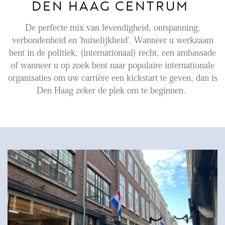
DEN HAAG CENTRUM
Aanhuur
De perfecte mix van levendigheid, ontspanning,
Aankoop
verbondenheid en 'huiselijkheid'. Wanneer u werkzaam
bent in de politiek, (internationaal) recht, een ambassade
Beheer
of wanneer u op zoek bent naar populaire internationale
Verhuur
organisaties om uw carrière een kickstart te geven, dan is
Verkoop
Den Haag zeker de plek om te beginnen.
Nieuwbouw
NIEUWS
LOCAL LIFE
OVER ONS