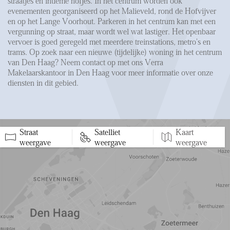
straatjes en intieme hofjes. In het centrum worden ook
evenementen georganiseerd op het Malieveld, rond de Hofvijver
en op het Lange Voorhout. Parkeren in het centrum kan met een
vergunning op straat, maar wordt wel wat lastiger. Het openbaar
vervoer is goed geregeld met meerdere treinstations, metro's en
trams. Op zoek naar een nieuwe (tijdelijke) woning in het centrum
van Den Haag? Neem contact op met ons Verra
Makelaarskantoor in Den Haag voor meer informatie over onze
diensten in dit gebied.
Straat
Satelliet
Kaart
5 min
10 min
15 min
weergave
weergave
weergave