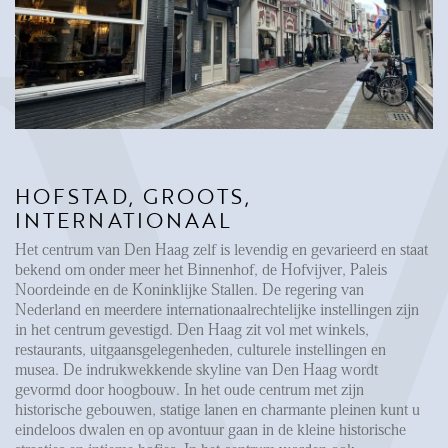
FAQ
Reviews
Werken bij
CONTACT
Den Haag
HOFSTAD, GROOTS,
Hillegersberg
INTERNATIONAAL
Rotterdam
Het centrum van Den Haag zelf is levendig en gevarieerd en staat
bekend om onder meer het Binnenhof, de Hofvijver, Paleis
Noordeinde en de Koninklijke Stallen. De regering van
Nederland en meerdere internationaalrechtelijke instellingen zijn
in het centrum gevestigd. Den Haag zit vol met winkels,
restaurants, uitgaansgelegenheden, culturele instellingen en
musea. De indrukwekkende skyline van Den Haag wordt
gevormd door hoogbouw. In het oude centrum met zijn
historische gebouwen, statige lanen en charmante pleinen kunt u
eindeloos dwalen en op avontuur gaan in de kleine historische