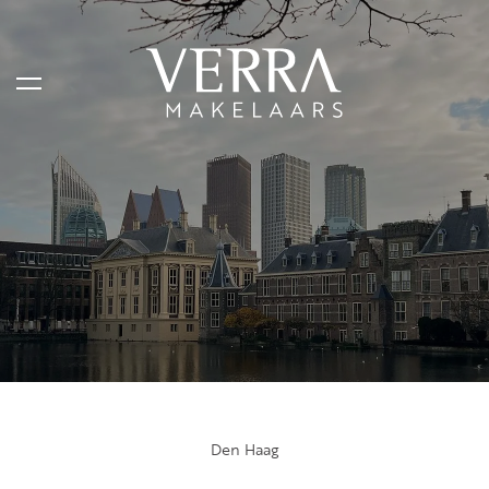
AANBOD
Te koop
Te huur
Shortstay
Verkocht
Verhuurd
Den Haag
DIENSTEN