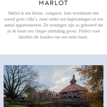
MARLOT
Aanhuur
Marlot is een kleine, compacte, luxe woonbuurt met
Aankoop
vooral grote villa’s, twee-onder-een-kapwoningen en een
aantal appartementen. De woningen zijn zo gebouwd dat
Beheer
ze de buurt een chique uitstraling geven. Perfect voor
Verhuur
families die houden van een nette buurt.
Verkoop
Nieuwbouw
NIEUWS
LOCAL LIFE
OVER ONS