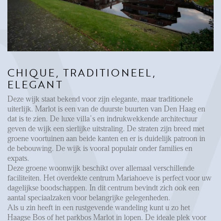
FAQ
Reviews
Werken bij
CONTACT
CHIQUE, TRADITIONEEL,
ELEGANT
Den Haag
Deze wijk staat bekend voor zijn elegante, maar traditionele
Hillegersberg
uiterlijk. Marlot is een van de duurste buurten van Den Haag en
Rotterdam
dat is te zien. De luxe villa’s en indrukwekkende architectuur
geven de wijk een sierlijke uitstraling. De straten zijn breed met
groene voortuinen aan beide kanten en er is duidelijk patroon in
de bebouwing. De wijk is vooral populair onder families en
expats.
Deze groene woonwijk beschikt over allemaal verschillende
faciliteiten. Het overdekte centrum Mariahoeve is perfect voor uw
dagelijkse boodschappen. In dit centrum bevindt zich ook een
aantal speciaalzaken voor belangrijke gelegenheden.
Als u zin heeft in een rustgevende wandeling kunt u zo het
Haagse Bos of het parkbos Marlot in lopen. De ideale plek voor