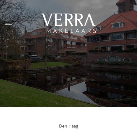
AANBOD
Te koop
Te huur
Shortstay
Verkocht
Verhuurd
Den Haag
DIENSTEN